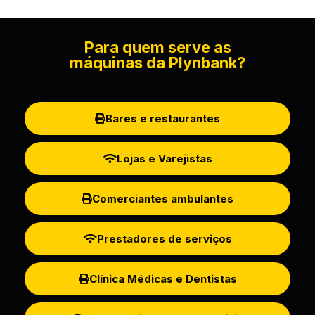
Para quem serve as
máquinas da Plynbank?
Bares e restaurantes
Lojas e Varejistas
Comerciantes ambulantes
Prestadores de serviços
Clínica Médicas e Dentistas